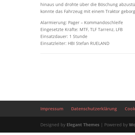
hinaus und drohte über die Böschung abzustü
konnte das Fahrzeug mit einem Traktor geborg
Alarmierung: Pager – Kommandoschleife
Eingesetzte Kräfte: MTF, TLF Tarrenz, LFB
Einsatzdauer: 1 Stunde
Einsatzleiter: HBI Stefan RUELAND
Impressum
Datenschutzerklärung
Cooki
Designed by
Elegant Themes
| Powered by
Wo