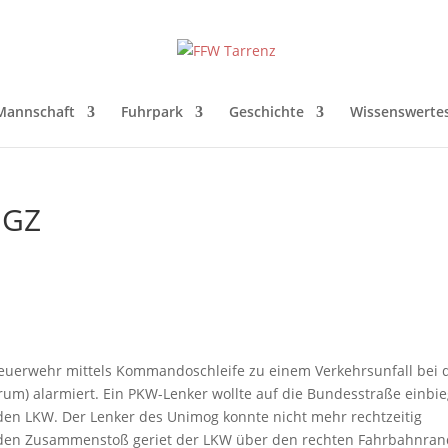
Mannschaft
Fuhrpark
Geschichte
Wissenswerte
HGZ
euerwehr mittels Kommandoschleife zu einem Verkehrsunfall bei 
um) alarmiert. Ein PKW-Lenker wollte auf die Bundesstraße einbi
en LKW. Der Lenker des Unimog konnte nicht mehr rechtzeitig
h den Zusammenstoß geriet der LKW über den rechten Fahrbahnra