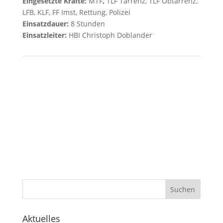
Eingesetzte Kräfte:
MTF
,
TLF Tarrenz, TLF Obtarrenz,
LFB, KLF, FF Imst, Rettung, Polizei
Einsatzdauer:
8 Stunden
Einsatzleiter:
HBI Christoph Doblander
Aktuelles