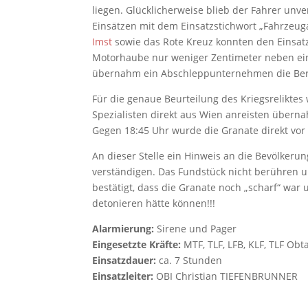
liegen. Glücklicherweise blieb der Fahrer unv
Einsätzen mit dem Einsatzstichwort „Fahrzeug
Imst
sowie das Rote Kreuz konnten den Einsatz
Motorhaube nur weniger Zentimeter neben ein
übernahm ein Abschleppunternehmen die Berg
Für die genaue Beurteilung des Kriegsreliktes
Spezialisten direkt aus Wien anreisten übern
Gegen 18:45 Uhr wurde die Granate direkt vor 
An dieser Stelle ein Hinweis an die Bevölkerun
verständigen. Das Fundstück nicht berühren u
bestätigt, dass die Granate noch „scharf“ wa
detonieren hätte können!!!
Alarmierung:
Sirene und Pager
Eingesetzte Kräfte:
MTF, TLF, LFB, KLF, TLF Obta
Einsatzdauer:
ca. 7 Stunden
Einsatzleiter:
OBI Christian TIEFENBRUNNER