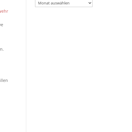
Archiv
wehr
ve
n.
llen