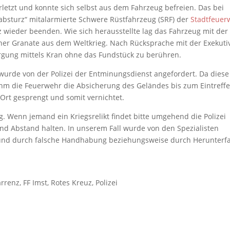
erletzt und konnte sich selbst aus dem Fahrzeug befreien. Das bei
absturz“ mitalarmierte Schwere Rüstfahrzeug (SRF) der
Stadtfeuer
 wieder beenden. Wie sich herausstellte lag das Fahrzeug mit der
er Granate aus dem Weltkrieg. Nach Rücksprache mit der Exekuti
ung mittels Kran ohne das Fundstück zu berühren.
 wurde von der Polizei der Entminungsdienst angefordert. Da diese
ahm die Feuerwehr die Absicherung des Geländes bis zum Eintreffe
Ort gesprengt und somit vernichtet.
g. Wenn jemand ein Kriegsrelikt findet bitte umgehend die Polizei
nd Abstand halten. In unserem Fall wurde von den Spezialisten
r und durch falsche Handhabung beziehungsweise durch Herunterfa
rrenz, FF Imst, Rotes Kreuz, Polizei