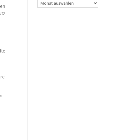
Archiv
ten
utz
lte
.
ere
en