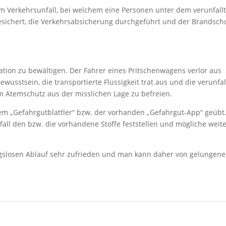
m Verkehrsunfall, bei welchem eine Personen unter dem verunfall
sichert, die Verkehrsabsicherung durchgeführt und der Brandsch
tuation zu bewältigen. Der Fahrer eines Pritschenwagens verlor aus
usstsein, die transportierte Flüssigkeit trat aus und die verunfal
m Atemschutz aus der misslichen Lage zu befreien.
m „Gefahrgutblattler“ bzw. der vorhanden „Gefahrgut-App“ geübt
fall den bzw. die vorhandene Stoffe feststellen und mögliche weit
slosen Ablauf sehr zufrieden und man kann daher von gelungen