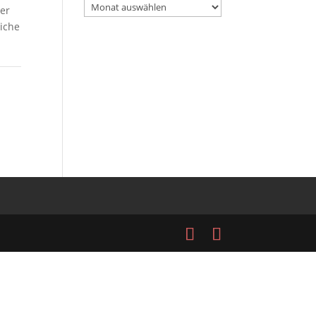
Archiv
der
iche