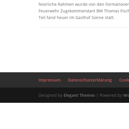
feierliche Rahmen wurde von den Formationen 
Feuerwehr Zugskommandant BM Thomas Fischer 
Teil fand heuer im Gasthof Sonne statt.
Impressum
Datenschutzerklärung
Cooki
Designed by
Elegant Themes
| Powered by
Wo