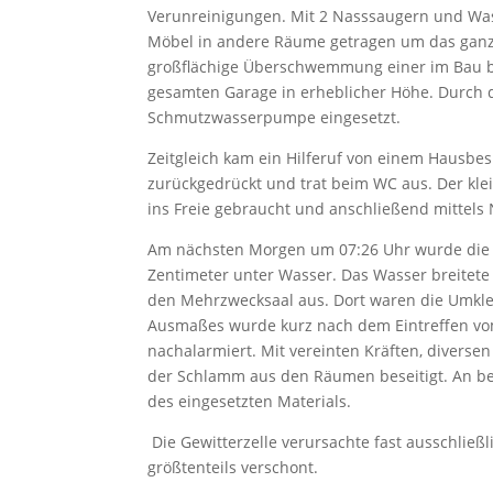
Verunreinigungen. Mit 2 Nasssaugern und Was
Möbel in andere Räume getragen um das ganz
großflächige Überschwemmung einer im Bau be
gesamten Garage in erheblicher Höhe. Durch
Schmutzwasserpumpe eingesetzt.
Zeitgleich kam ein Hilferuf von einem Hausb
zurückgedrückt und trat beim WC aus. Der klei
ins Freie gebraucht und anschließend mittels
Am nächsten Morgen um 07:26 Uhr wurde die Fe
Zentimeter unter Wasser. Das Wasser breitete
den Mehrzwecksaal aus. Dort waren die Umkle
Ausmaßes wurde kurz nach dem Eintreffen vom
nachalarmiert. Mit vereinten Kräften, diver
der Schlamm aus den Räumen beseitigt. An be
des eingesetzten Materials.
Die Gewitterzelle verursachte fast ausschlie
größtenteils verschont.