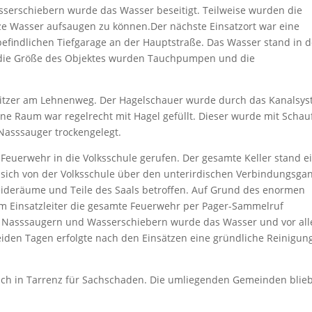
serschiebern wurde das Wasser beseitigt. Teilweise wurden die
e Wasser aufsaugen zu können.Der nächste Einsatzort war eine
findlichen Tiefgarage an der Hauptstraße. Das Wasser stand in d
 die Größe des Objektes wurden Tauchpumpen und die
esitzer am Lehnenweg. Der Hagelschauer wurde durch das Kanalsy
ne Raum war regelrecht mit Hagel gefüllt. Dieser wurde mit Schau
 Nasssauger trockengelegt.
uerwehr in die Volksschule gerufen. Der gesamte Keller stand e
 sich von der Volksschule über den unterirdischen Verbindungsgan
ideräume und Teile des Saals betroffen. Auf Grund des enormen
 Einsatzleiter die gesamte Feuerwehr per Pager-Sammelruf
sen Nasssaugern und Wasserschiebern wurde das Wasser und vor al
iden Tagen erfolgte nach den Einsätzen eine gründliche Reinigun
ßlich in Tarrenz für Sachschaden. Die umliegenden Gemeinden blie