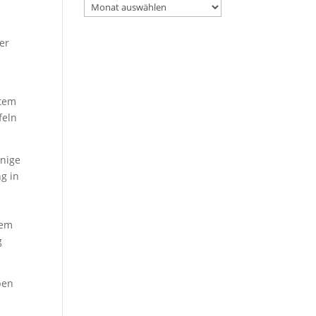
Archiv
er
stem
feln
inige
g in
lem
g
ben