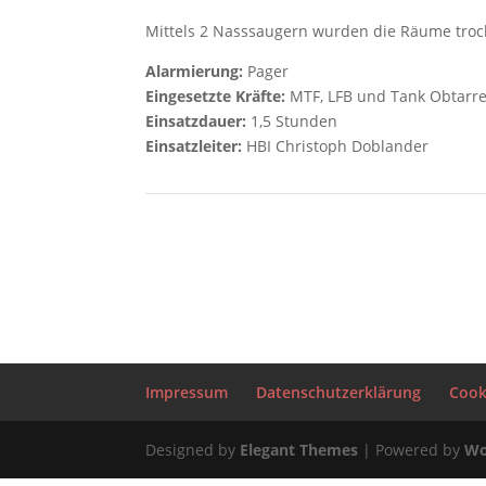
Mittels 2 Nasssaugern wurden die Räume troc
Alarmierung:
Pager
Eingesetzte Kräfte:
MTF, LFB und Tank Obtarr
Einsatzdauer:
1,5 Stunden
Einsatzleiter:
HBI Christoph Doblander
Impressum
Datenschutzerklärung
Cooki
Designed by
Elegant Themes
| Powered by
Wo