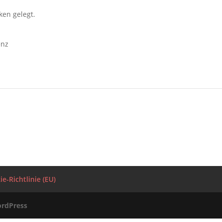
ken gelegt.
enz
e-Richtlinie (EU)
rdPress