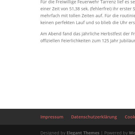
Für die Freiwillige Feuerwehr Tarrenz lief es 
einer Zeit von 51,38 sek. (fehlerfrei) ihr erst
mehrfach mit tollen Zeiten auf. Für die routin
keinen perfekten Lauf und so blieb die Uhr ers
Am Abend fand das jährliche Herbstfest der Fr
offiziellen Feierlichkeiten zum 125 Jahr Jubilä
Impressum
Datenschutzerklärung
Cooki
Designed by
Elegant Themes
| Powered by
Wo