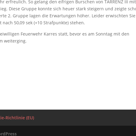
sehr erfreulich. So gelang den eifrigen Burschen von TARRENZ III mi
er Sieg. Diese Gruppe konnte sich heuer stark steigern und zeigte sc
ierte 2. Gruppe lagen die Erwartungen höher. Leider erwischten Sie
t nach 50,09 sek (+10 Strafpunkte) stehen.
eiwilligen Feuerwehr Karres statt, bevor es am Sonntag mit den
um weiterging.
e-Richtlinie (EU)
rdPress