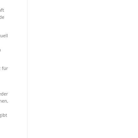
ft
rde
uell
n
 für
eder
hen,
gibt