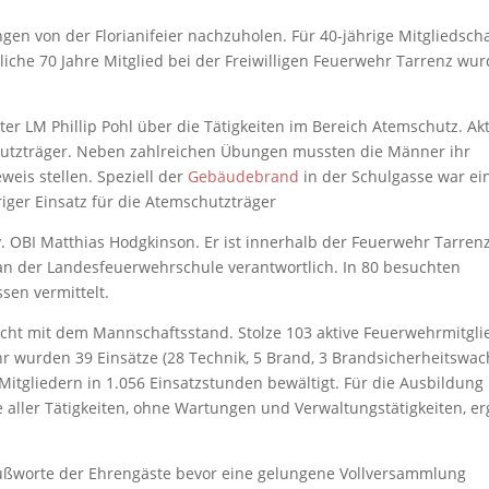
en von der Florianifeier nachzuholen. Für 40-jährige Mitgliedscha
iche 70 Jahre Mitglied bei der Freiwilligen Feuerwehr Tarrenz wu
r LM Phillip Pohl über die Tätigkeiten im Bereich Atemschutz. Akt
hutzträger. Neben zahlreichen Übungen mussten die Männer ihr
weis stellen. Speziell der
Gebäudebrand
in der Schulgasse war ei
iger Einsatz für die Atemschutzträger
. OBI Matthias Hodgkinson. Er ist innerhalb der Feuerwehr Tarrenz
an der Landesfeuerwehrschule verantwortlich. In 80 besuchten
sen vermittelt.
icht mit dem Mannschaftsstand. Stolze 103 aktive Feuerwehrmitgli
hr wurden 39 Einsätze (28 Technik, 5 Brand, 3 Brandsicherheitswac
Mitgliedern in 1.056 Einsatzstunden bewältigt. Für die Ausbildung
ller Tätigkeiten, ohne Wartungen und Verwaltungstätigkeiten, er
ußworte der Ehrengäste bevor eine gelungene Vollversammlung