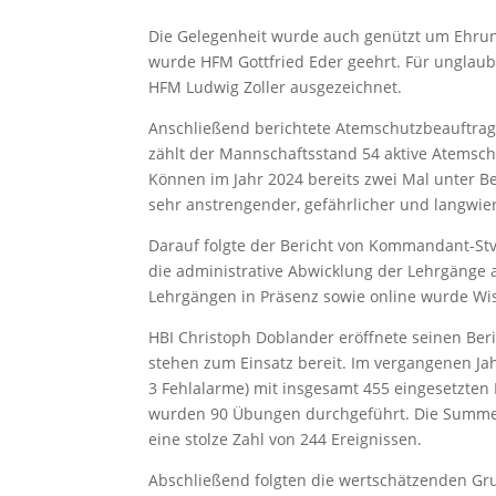
Die Gelegenheit wurde auch genützt um Ehrung
wurde HFM Gottfried Eder geehrt. Für unglaubl
HFM Ludwig Zoller ausgezeichnet.
Anschließend berichtete Atemschutzbeauftragte
zählt der Mannschaftsstand 54 aktive Atemsc
Können im Jahr 2024 bereits zwei Mal unter Be
sehr anstrengender, gefährlicher und langwier
Darauf folgte der Bericht von Kommandant-Stv
die administrative Abwicklung der Lehrgänge 
Lehrgängen in Präsenz sowie online wurde Wis
HBI Christoph Doblander eröffnete seinen Ber
stehen zum Einsatz bereit. Im vergangenen Ja
3 Fehlalarme) mit insgesamt 455 eingesetzten 
wurden 90 Übungen durchgeführt. Die Summe a
eine stolze Zahl von 244 Ereignissen.
Abschließend folgten die wertschätzenden Gr