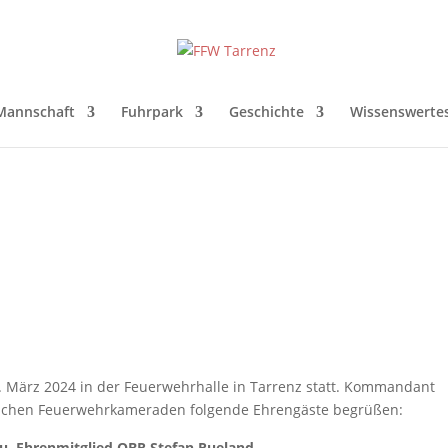
Mannschaft
Fuhrpark
Geschichte
Wissenswerte
 März 2024 in der Feuerwehrhalle in Tarrenz statt. Kommandant
eichen Feuerwehrkameraden folgende Ehrengäste begrüßen:
u. Ehrenmitglied OBR Stefan Rueland