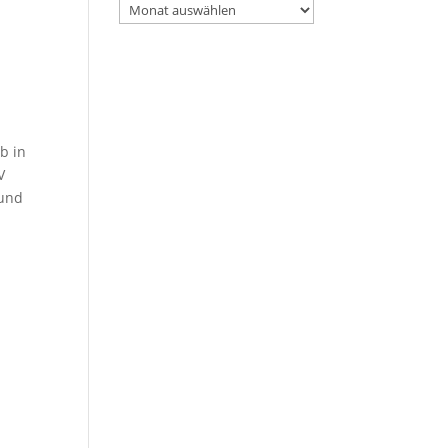
Archiv
b in
V
 und